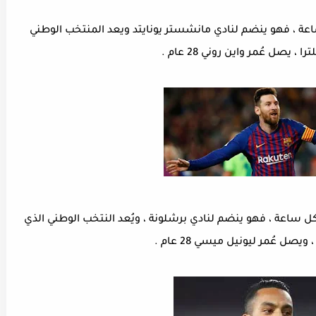
 تُعد سرعة روني 31،2 كم لكل ساعة ، فهو ينضم لنادي مانشستر يونايتد ويعد المنتخب الوطني
 ، يصل عُمر واين روني 28 عام .
يل ميسي : تُعد سرعة ميسي 32,5 كم لكل ساعة ، فهو ينضم لنادي برشلونة ، ويُعد النتخب الوطني الذي
ويصل عُمر ليونيل ميسي 28 عام .