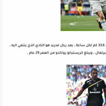
6 - كريستيانو رونالدو : تصل سرعة رونالدو الي 33,6 كم لكل ساعة ، يعد ريال مدريد هو النادي الذي ينتمي اليه ،
ل ، ويبلغ كريستيانو رونالدو من العمر 29 عام .