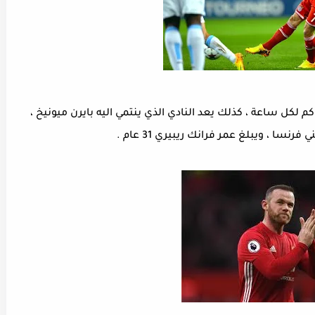
 - فرانك ريبيري : تُعد سرعة هذا اللاعب 30,7 كم لكل ساعة ، كذلك يعد النادي الذي ينتمي اليه بايرن ميونيخ ،
سا ، ويبلغ عمر فرانك ريبيري 31 عام .