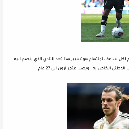
ارون لينون : تصل سرعة لينون الي 33,8 كم لكل ساعة ، تونتهام هوتسبير هذا يُعد النادي الذي ينضم اليه
لوطني الخاص به ، ويصل عثمر ارون الي 27 عام .