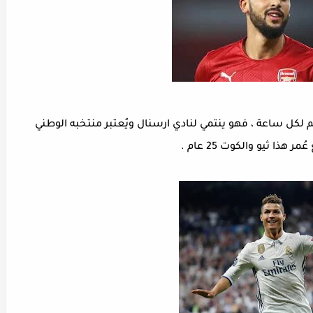
ثيو والكوت : تُعد سرعة هذا اللاعب 32,7 كم لكل ساعة ، فهو ينتمي لنادي ارسنال ويُعتبر منتخبه الوطني
ُمر هذا ثيو والكوت 25 عام .