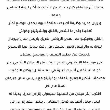
قال مصدر مقرب من كونتي لشبكة سكاي سبورتس أمس إنه
يعتقد أن توتنهام كان يبحث عن "شخصية أكثر ليونة للتعامل
معها".
و ريال مدريد وظيفة أصبحت متاحة اليوم يجعل الوضع أكثر
تعقيدا بقدر ما نشعر بالقلق بوتشيتينو وكونتي.
التقى بوكيتينو مع المدير الرياضي لفريق باريس سان جيرمان
ليوناردو والرئيس ناصر الخليفي في وقت سابق هذا الأسبوع
للحديث عن خطط الصيف والموسم المقبل.
على موقعها الإلكتروني اليوم ، حيث نقل العنوان الرئيسي عن
قوله: "سنفعل أشياء كبيرة في المستقبل".وكان التوقيت
مصممًا لتذكير الجميع بتعاقد بوكيتينو مع باريس سان جيرمان
لمدة عام آخر.
اقترب إنتر ميلان من تسمية سيموني إنزاجي مدربًا جديدًا له
ليحل محل أنطونيو كونتي المغادر . ينتهي عقد إنزاجي في