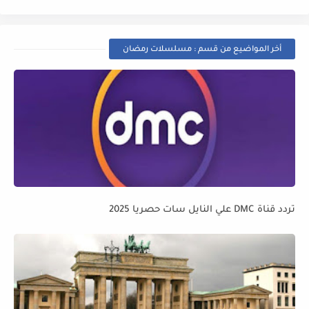
أخر المواضيع من قسم : مسلسلات رمضان
تردد قناة DMC علي النايل سات حصريا 2025