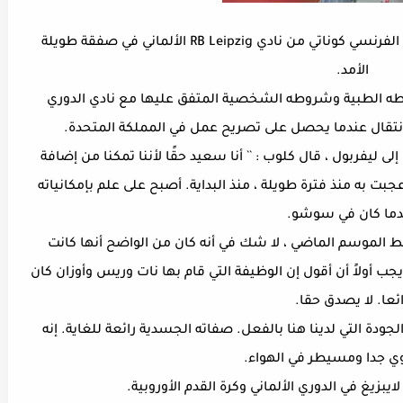
وافق فريق الريدز على التعاقد مع قلب الدفاع الفرنسي كوناتي من نادي RB Leipzig الألماني في صفقة طويلة
الأمد.
لبالغ من العمر 22 عامًا ، شروطه الطبية وشروطه الشخصية المتفق عليها مع نادي الدوري
الانتقال عندما يحصل على تصريح عمل في المملكة المتحدة.
يفربول ، قال كلوب : `` أنا سعيد حقًا لأننا تمكنا من إضافة
ت به منذ فترة طويلة ، منذ البداية. أصبح على علم بإمكانياته
دما كان في سوشو.
 الموسم الماضي ، لا شك في أنه كان من الواضح أنها كانت
جب أولاً أن أقول إن الوظيفة التي قام بها نات وريس وأوزان كان
ئعا. لا يصدق حقا.
ودة التي لدينا هنا بالفعل. صفاته الجسدية رائعة للغاية. إنه
 جدا ومسيطر في الهواء.