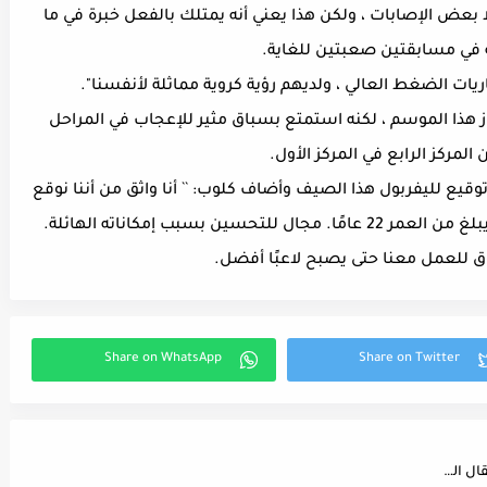
لا بعض الإصابات ، ولكن هذا يعني أنه يمتلك بالفعل خبرة في ما
 في مسابقتين صعبتين للغاية.
يات الضغط العالي ، ولديهم رؤية كروية مماثلة لأنفسنا".
ز هذا الموسم ، لكنه استمتع بسباق مثير للإعجاب في المراحل
المركز الرابع في المركز الأول.
بح أول توقيع لليفربول هذا الصيف وأضاف كلوب: `` أنا واثق من أننا نوقع
ين بسبب إمكاناته الهائلة.
ق للعمل معنا حتى يصبح لاعبًا أفضل.
توقفت المفاوضات بين ميلان وتشيلسي بشأن الانتقال الدائم لفيكايو توموري