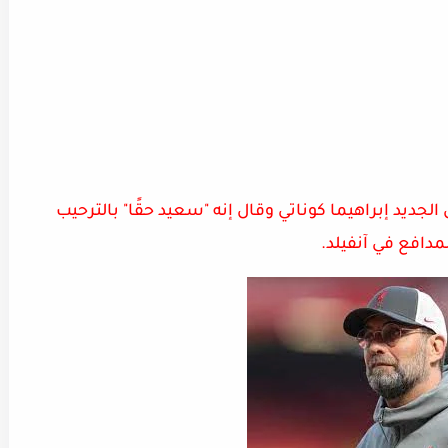
لجديد إبراهيما كوناتي وقال إنه "سعيد حقًا" بالترحيب
لمدافع في آنفيلد.