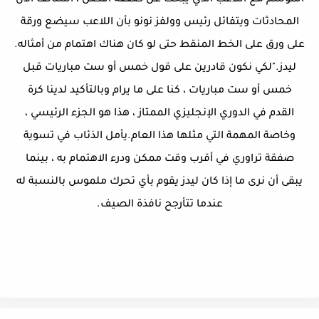
الموسم مع اللاعب الذي يبحث عن صفقة أفضل ، استأنف الآن
المحادثات ويتفائل رئيس وولفز نونو بأن اللاعب سيضع ورقة
على ورق على الخط المنقط حتى لو كان هناك اهتمام من أمثاله.
ليدز."لكي نكون قادرين على قول خمس أو ست مباريات قبل
خمس أو ست مباريات ، كنا على ما يرام وبالتأكيد لدينا كرة
القدم في الدوري الإنجليزي الممتاز ، هذا هو الجزء الرئيسي ،
وخاصة المهمة التي مثلها هذا العام.يأمل الذئاب في تسوية
صفقة تراوري في أقرب وقت ممكن ودرء الاهتمام به ، بينما
يبقى أن نرى ما إذا كان ليدز يقوم بأي تحرك ملموس بالنسبة له
عندما تتأرجح نافذة الصيف.