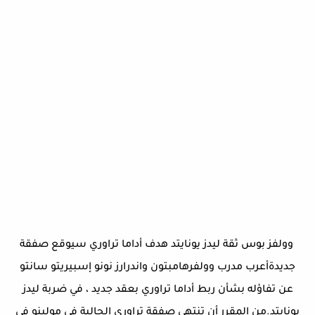
وولفز بوس ثقة ليدز يونايتد هدف أداما تراوري سيوقع صفقة
جديدةأعرب مدرب وولفرهامبتون واندرارز نونو إسبيريتو سانتو
عن تفاؤله بشأن ربط أداما تراوري بعقد جديد ، في ضربة ليدز
يونايتد.من المقرر أن تنتهي صفقة تراوري الحالية في مولينو في