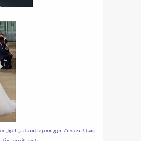
وهناك صيحات اخري مميزة للفساتين التول مثلا ان