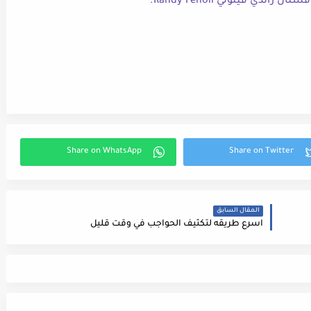
 راندي فينولي Randy Fenoli.
المقال السابق
اسرع طريقه لتكثيف الحواجب في وقت قليل