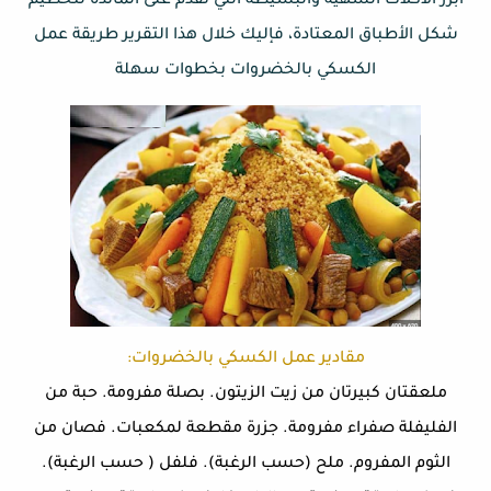
أبرز الأكلات الشهية والبسيطة التي تُقدم على المائدة لتحطيم
شكل الأطباق المعتادة، فإليك خلال هذا التقرير طريقة عمل
الكسكي بالخضروات بخطوات سهلة
مقادير عمل الكسكي بالخضروات:
ملعقتان كبيرتان من زيت الزيتون. بصلة مفرومة. حبة من
الفليفلة صفراء مفرومة. جزرة مقطعة لمكعبات. فصان من
الثوم المفروم. ملح (حسب الرغبة). فلفل ( حسب الرغبة).