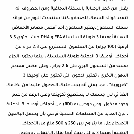
يقلل من خطر الإصابة بالسكتة الدماغية ومن المعروف انه
تتعدد فوائد السمك للصحة ولكننا سنتحدث اليوم عن فوائد
سمك السلمون.يعتبر السلمون أحد أفضل مصادر الأحماض
الدهنية أوميغا 3 طويلة السلسلة EPA و DHA حيث يحتوي 3.5
أوقية (100 جرام) من السلمون المستزرع على 2.3 جرام من
أحماض أوميغا 3 الدهنية طويلة السلسلة ، بينما يحتوي الجزء
نفسه من السلمون البري على 2.6 جرام ، وعلى عكس معظم
الدهون الأخرى ، تعتبر الدهون التي تحتوي على أوميغا 3
“ضرورية” ، مما يعني أنه يجب عليك الحصول عليها من نظامك
الغذائي لأن جسمك لا يستطيع تكوينها وعلى الرغم من عدم
وجود مدخول يومي موصى به (RDI) من أحماض أوميجا 3 الدهنية
، فإن العديد من المنظمات الصحية توصي بأن يحصل البالغين
الأصحاء على ما يتراوح بين 250 و 500 ملغ من الأحماض
الدهنية أوميغا 3 ،والتي ثبتت أنها تقلل الالتهاب ، وخفض