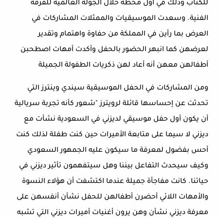
للكتاب وذلك في أول محطة خلال الجولة العالمية للفرقة
الفنية. وسعدت الموسيقيات والممثلات المشاركات في
العرض بما رأين في المملكة من حفاوة واهتمام وتقدير
لعرضهن كما انبهر الحضور بالحفل وأكدت أمهات اصطحبن
أطفالهن معهن أنه أعاد لهن ذكريات الطفولة الجميلة
ومن المشاركات في الحفل الموسيقية سيندي وينترز التي
تحدثت عن إحساسها قائلة لرويترز "شعور كأنه تجربة سريالية
أن يكون أول حفل موسيقي لديزني في السعودية نشأت مع
ديزني لا سيما على متابعة الأميرات حين كنت طفلة لذلك كنت
أحس بفضول لمعرفة ما سيكون عليه الجمهور السعودي
وكيف سيحدث التفاعل بيننا وهل سيتفهمون تأثير ديزني في
حياتنا. كانت مفاجأة جميلة عندما اكتشفت أن هؤلاء النسوة
والأمهات اللائي أحضرن أطفالهن للحفل نشأن أنفسهن على
معرفة ديزني نشأن وهن يرون أغنيات أميرات ديزني التي تشبه