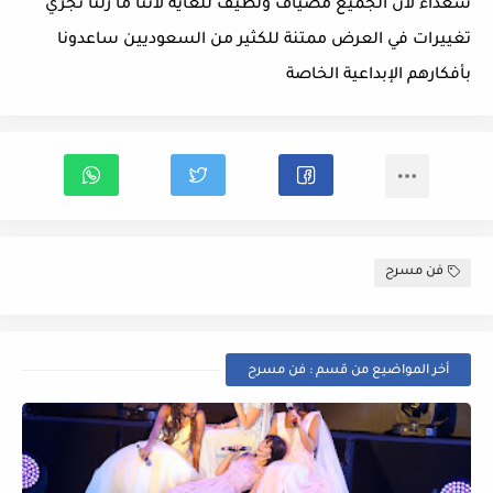
سعداء لأن الجميع مضياف ولطيف للغاية لأننا ما زلنا نجري
تغييرات في العرض ممتنة للكثير من السعوديين ساعدونا
بأفكارهم الإبداعية الخاصة
فن مسرح
أخر المواضيع من قسم : فن مسرح